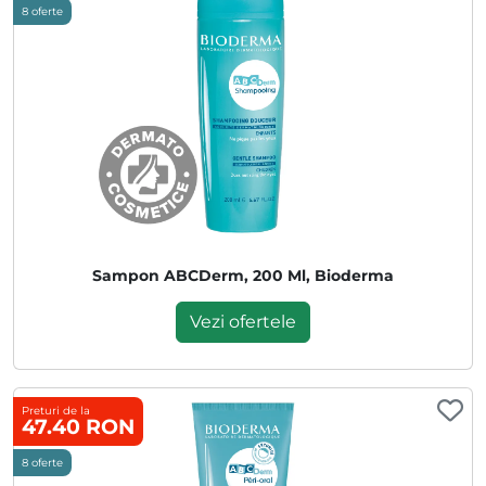
8 oferte
Sampon ABCDerm, 200 Ml, Bioderma
Vezi ofertele
Preturi de la
47.40 RON
8 oferte