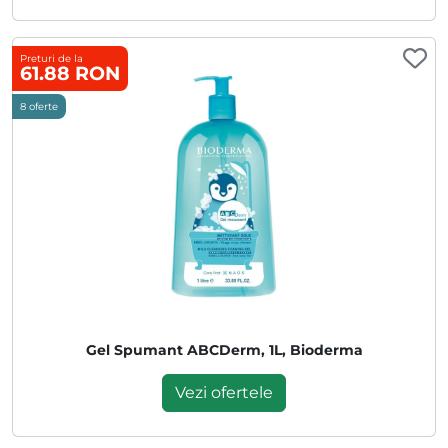
Preturi de la
61.88 RON
8 oferte
Gel Spumant ABCDerm, 1L, Bioderma
Vezi ofertele