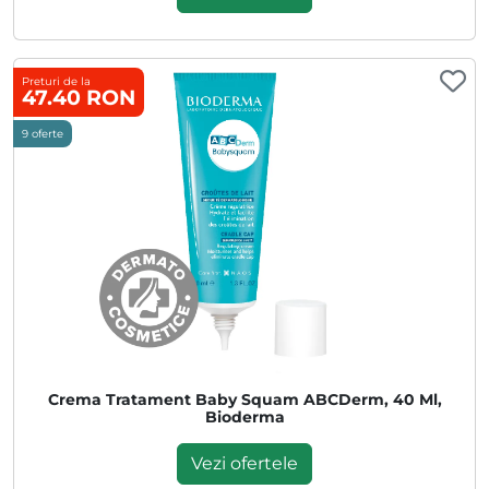
Preturi de la
47.40 RON
9 oferte
Crema Tratament Baby Squam ABCDerm, 40 Ml,
Bioderma
Vezi ofertele