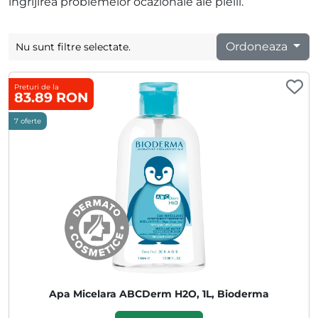
îngrijirea problemelor ocazionale ale pielii.
Ordoneaza
Nu sunt filtre selectate.
Preturi de la
83.89 RON
7 oferte
Apa Micelara ABCDerm H2O, 1L, Bioderma