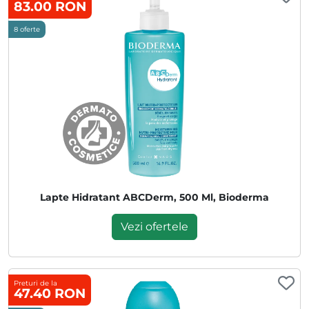
83.00 RON
8 oferte
Lapte Hidratant ABCDerm, 500 Ml, Bioderma
Vezi ofertele
Preturi de la
47.40 RON