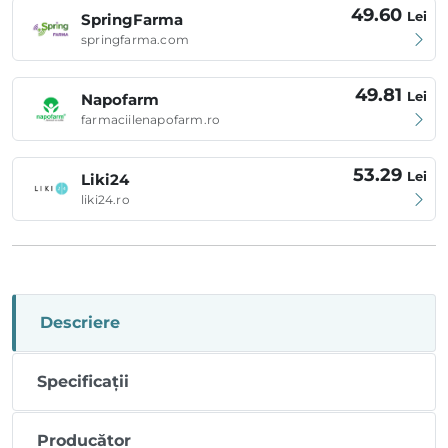
49.60
Lei
SpringFarma
springfarma.com
49.81
Lei
Napofarm
farmaciilenapofarm.ro
53.29
Lei
Liki24
liki24.ro
Descriere
Specificații
Producător