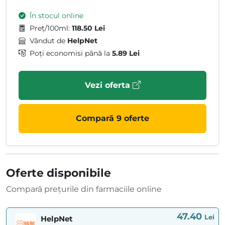
În stocul online
Preț/100ml:
118.50 Lei
Vândut de
HelpNet
Poți economisi până la
5.89 Lei
Vezi oferta
Compară 9 oferte
Oferte disponibile
Compară prețurile din farmaciile online
47.40
Lei
HelpNet