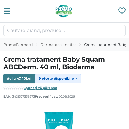
PromoFarmacii
Dermatocosmetice
Crema tratament Baby
Crema tratament Baby Squam
ABCDerm, 40 ml, Bioderma
de la
47.40
Lei
9 oferte disponibile
Spuneți-vă părerea!
EAN:
3401577538373
Preț verificat:
07.08.2026