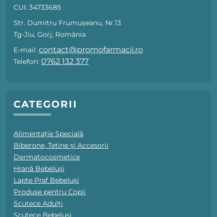
CUI: 34733685
Str. Dumitru Frumușeanu, Nr.13
Tg-Jiu, Gorj, România
contact@promofarmacii.ro
E-mail:
0762 132 377
Telefon:
CATEGORII
Alimentație Specială
Biberone, Tetine și Accesorii
Dermatocosmetice
Hrană Bebeluși
Lapte Praf Bebeluși
Produse pentru Copii
Scutece Adulți
Scutece Bebeluși