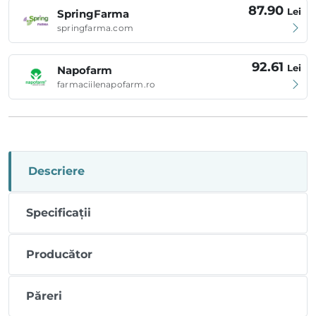
87.90
Lei
SpringFarma
springfarma.com
92.61
Lei
Napofarm
farmaciilenapofarm.ro
Descriere
Specificații
Producător
Păreri