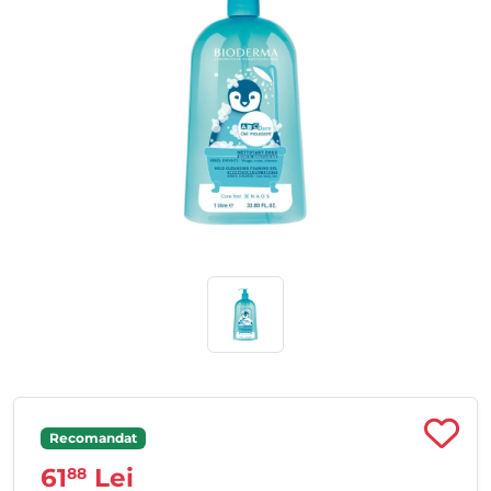
Recomandat
61
Lei
88