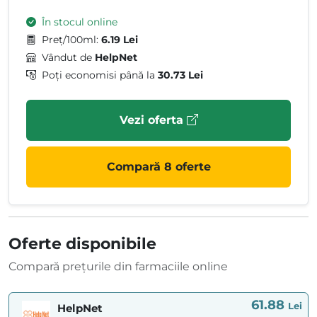
În stocul online
Preț/100ml:
6.19 Lei
Vândut de
HelpNet
Poți economisi până la
30.73 Lei
Vezi oferta
Compară 8 oferte
Oferte disponibile
Compară prețurile din farmaciile online
61.88
Lei
HelpNet