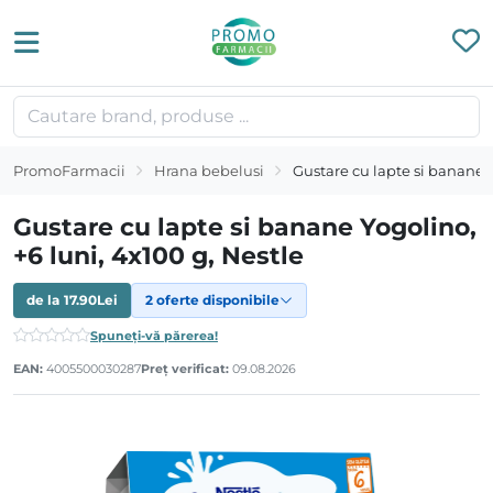
PromoFarmacii
Hrana bebelusi
Gustare cu lapte si banane Y
Gustare cu lapte si banane Yogolino,
+6 luni, 4x100 g, Nestle
de la
17.90
Lei
2 oferte disponibile
Spuneți-vă părerea!
EAN:
4005500030287
Preț verificat:
09.08.2026