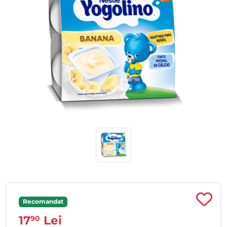
Recomandat
17
Lei
90