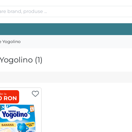
e Yogolino
ogolino (1)
de la
90 RON