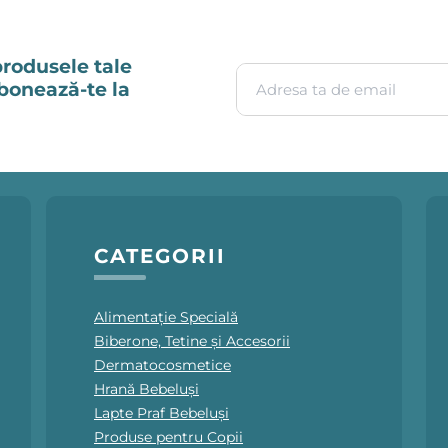
produsele tale
Adresa ta de email
Abonează-te la
CATEGORII
Alimentație Specială
Biberone, Tetine și Accesorii
Dermatocosmetice
Hrană Bebeluși
Lapte Praf Bebeluși
Produse pentru Copii