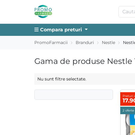
Compara preturi
PromoFarmacii
Branduri
Nestle
Nestl
Gama de produse Nestle Y
Nu sunt filtre selectate.
Preturi 
17.
2 oferte