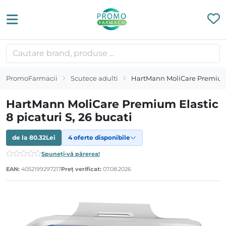
PromoFarmacii
Scutece adulti
HartMann MoliCare Premium El
HartMann MoliCare Premium Elastic
8 picaturi S, 26 bucati
de la
80.32
Lei
4 oferte disponibile
Spuneți-vă părerea!
EAN:
4052199297217
Preț verificat:
07.08.2026