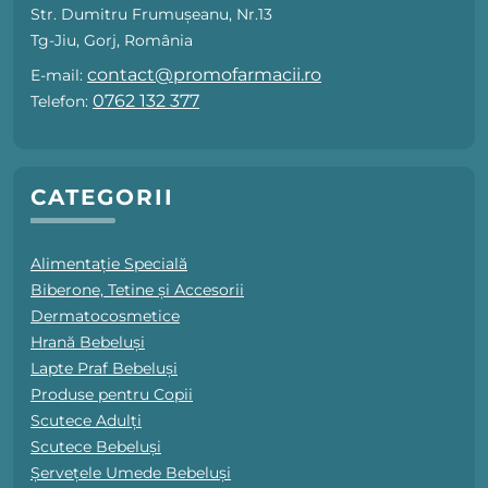
Str. Dumitru Frumușeanu, Nr.13
Tg-Jiu, Gorj, România
contact@promofarmacii.ro
E-mail:
0762 132 377
Telefon:
CATEGORII
Alimentație Specială
Biberone, Tetine și Accesorii
Dermatocosmetice
Hrană Bebeluși
Lapte Praf Bebeluși
Produse pentru Copii
Scutece Adulți
Scutece Bebeluși
Șervețele Umede Bebeluși