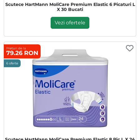
Scutece HartMann MoliCare Premium Elastic 6 Picaturi L
X 30 Bucati
Vezi ofertele
Preturi de la
79.26 RON
6 oferte
Scutece HartMann MoliCare Premium Elastic 8 Pic L X 24