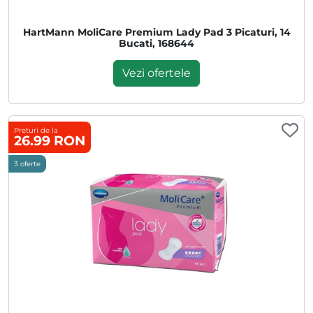
HartMann MoliCare Premium Lady Pad 3 Picaturi, 14
Bucati, 168644
Vezi ofertele
Preturi de la
26.99 RON
3 oferte