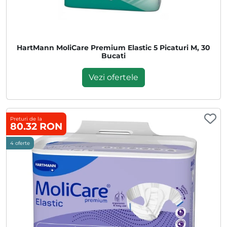
HartMann MoliCare Premium Elastic 5 Picaturi M, 30
Bucati
Vezi ofertele
Preturi de la
80.32 RON
4 oferte