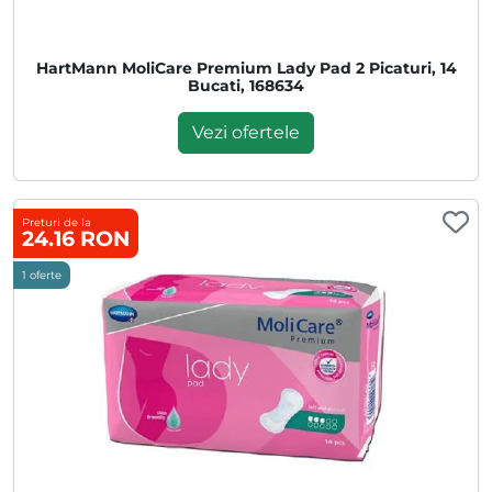
HartMann MoliCare Premium Lady Pad 2 Picaturi, 14
Bucati, 168634
Vezi ofertele
Preturi de la
24.16 RON
1 oferte