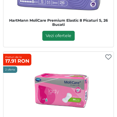
HartMann MoliCare Premium Elastic 8 Picaturi S, 26
Bucati
Vezi ofertele
Preturi de la
17.91 RON
2 oferte