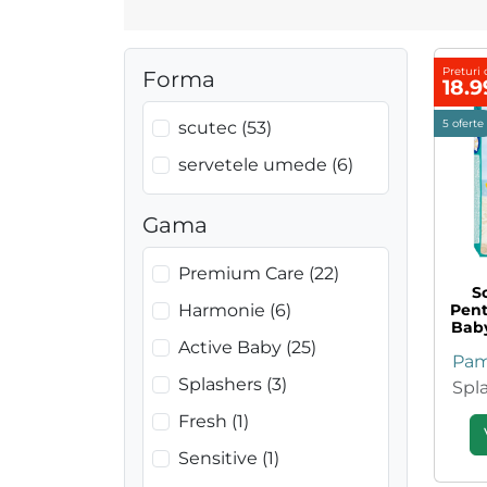
Preturi 
Forma
18.
scutec (53)
5 oferte
servetele umede (6)
Gama
Premium Care (22)
S
Pent
Harmonie (6)
Bab
5-6,
Active Baby (25)
Pam
Splashers (3)
Spl
Fresh (1)
Sensitive (1)