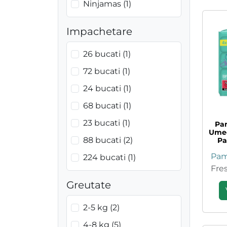
Ninjamas (1)
Impachetare
26 bucati (1)
72 bucati (1)
24 bucati (1)
68 bucati (1)
23 bucati (1)
Pa
Umed
88 bucati (2)
Pa
Pam
224 bucati (1)
Fre
128 bucati (2)
Greutate
144 bucati (1)
2-5 kg (2)
54 bucati (1)
4-8 kg (5)
208 bucati (3)