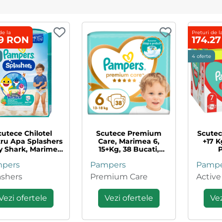
de la
Preturi de l
99 RON
174.2
4 oferte
cutece Chilotel
Scutece Premium
Scutec
ru Apa Splashers
Care, Marimea 6,
+17 K
y Shark, Marimea
15+kg, 38 Bucati,
 14+ Kg, 10 Bucati,
Pampers
pers
Pampers
Pampe
Pampers
ashers
Premium Care
Active
Vezi ofertele
Vezi ofertele
Vez