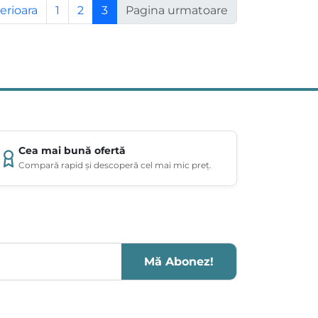
erioara
1
2
3
Pagina urmatoare
Cea mai bună ofertă
Compară rapid și descoperă cel mai mic preț.
Mă Abonez!