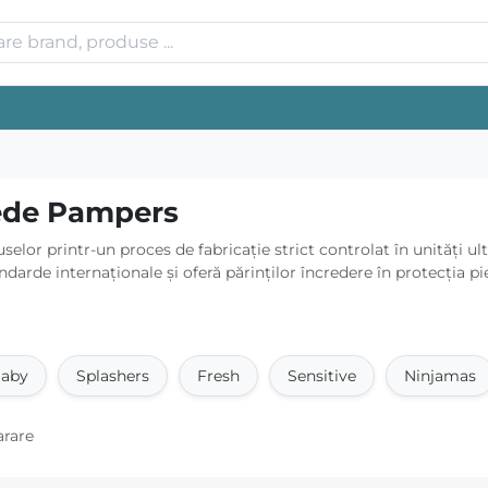
mede Pampers
elor printr-un proces de fabricație strict controlat în unități u
rde internaționale și oferă părinților încredere în protecția piel
Baby
Splashers
Fresh
Sensitive
Ninjamas
arare