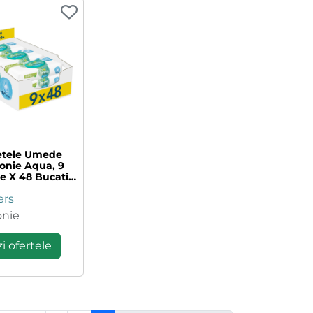
etele Umede
onie Aqua, 9
e X 48 Bucati,
Pampers
rs
nie
i ofertele