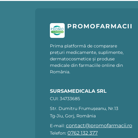
36 bucati (1)
132 bucati (1)
PROMOFARMACII
84 bucati (1)
93 bucati (1)
Prima platformă de comparare
32 bucati (2)
prețuri medicamente, suplimente,
10 bucati (2)
dermatocosmetice și produse
medicale din farmaciile online din
74 bucati (1)
România.
SURSAMEDICALA SRL
CUI: 34733685
Str. Dumitru Frumușeanu, Nr.13
Tg-Jiu, Gorj, România
contact@promofarmacii.ro
E-mail:
0762 132 377
Telefon: