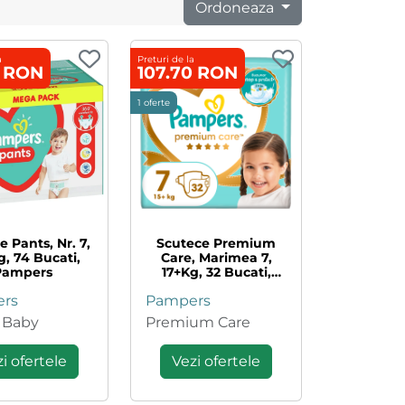
Ordoneaza
a
Preturi de la
7 RON
107.70 RON
1 oferte
e Pants, Nr. 7,
Scutece Premium
g, 74 Bucati,
Care, Marimea 7,
Pampers
17+kg, 32 Bucati,
Pampers
rs
Pampers
 Baby
Premium Care
i ofertele
Vezi ofertele