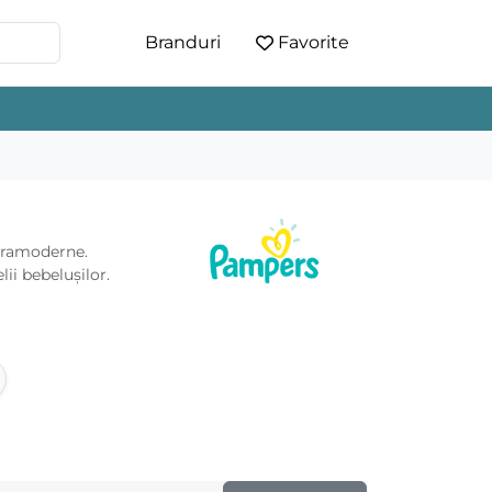
Branduri
Favorite
ltramoderne.
ii bebelușilor.