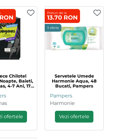
a
Preturi de la
 RON
13.70 RON
3 oferte
ece Chilotel
Servetele Umede
Noapte, Baieti,
Harmonie Aqua, 48
s, 4-7 Ani, 17-
Bucati, Pampers
g, 10 Bucati,
rs
Pampers
Pampers
mas
Harmonie
i ofertele
Vezi ofertele