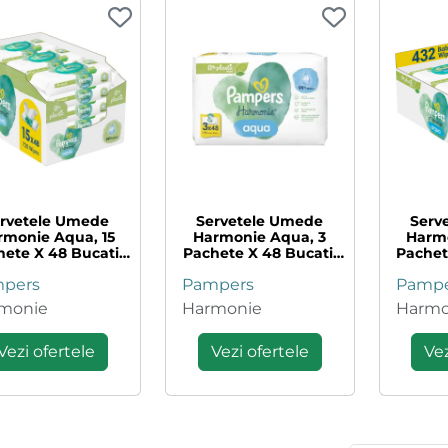
rvetele Umede
Servetele Umede
Serv
rmonie Aqua, 15
Harmonie Aqua, 3
Harm
ete X 48 Bucati,
Pachete X 48 Bucati,
Pachet
Pampers
Pampers
pers
Pampers
Pampe
monie
Harmonie
Harmo
Vezi ofertele
Vezi ofertele
Vez