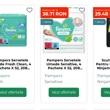
Preturi de la
Preturi de l
38.71 RON
29.48
1 oferte
1 oferte
mpers Servetele
Pampers Servetele
Scut
e Fresh Clean, 4
Umede Sensitive, 4
Pentru 
chete X 52, 208
Pachete X 52, 208
Ninjama
Bucati
Bucati
30 K
pers
Pampers
Pampe
sh
Sensitive
Ninja
Vezi ofertele
Vezi ofertele
Vez