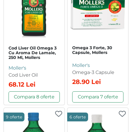
Omega 3 Forte, 30
Cod Liver Oil Omega 3
Capsule, Mollers
Cu Aroma De Lamaie,
250 Ml, Mollers
Moller's
Moller's
Omega-3 Capsule
Cod Liver Oil
28.90 Lei
68.12 Lei
Compara 8 oferte
Compara 7 oferte
9 oferte
6 oferte