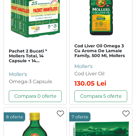
Cod Liver Oil Omega 3
Cu Aroma De Lamaie
Pachet 2 Bucati *
Family, 500 Ml, Mollers
Mollers Total, 14
Capsule + 14
Comprimate
Moller's
Cod Liver Oil
Moller's
Omega-3 Capsule
130.05 Lei
Compara 0 oferte
Compara 5 oferte
8 oferte
7 oferte