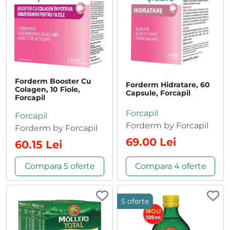
Forderm Booster Cu
Forderm Hidratare, 60
Colagen, 10 Fiole,
Capsule, Forcapil
Forcapil
Forcapil
Forcapil
Forderm by Forcapil
Forderm by Forcapil
69.00 Lei
60.15 Lei
Compara 4 oferte
Compara 5 oferte
5 oferte